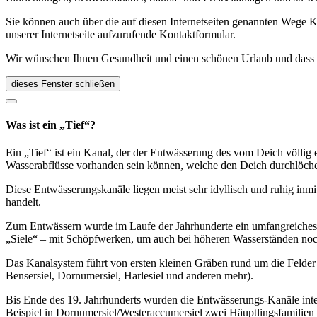
Sie können auch über die auf diesen Internetseiten genannten Wege K
unserer Internetseite aufzurufende Kontaktformular.
Wir wünschen Ihnen Gesundheit und einen schönen Urlaub und dass Si
dieses Fenster schließen
Was ist ein „Tief“?
Ein „Tief“ ist ein Kanal, der der Entwässerung des vom Deich völlig 
Wasserabflüsse vorhanden sein können, welche den Deich durchlöch
Diese Entwässerungskanäle liegen meist sehr idyllisch und ruhig inmit
handelt.
Zum Entwässern wurde im Laufe der Jahrhunderte ein umfangreiches K
„Siele“ – mit Schöpfwerken, um auch bei höheren Wasserständen noc
Das Kanalsystem führt von ersten kleinen Gräben rund um die Felder 
Bensersiel, Dornumersiel, Harlesiel und anderen mehr).
Bis Ende des 19. Jahrhunderts wurden die Entwässerungs-Kanäle inten
Beispiel in Dornumersiel/Westeraccumersiel zwei Häuptlingsfamilien