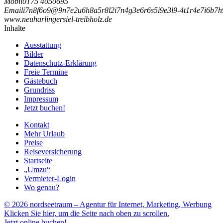
Mobil
0175 4050695
Email
i
7
n
8
f
6
o
9
@
9
n
7
e
2
u
6
h
8
a
5
r
8
l
2
i
7
n
4
g
3
e
6
r
6
s
5
i
9
e
3
l
9
-
4
t
1
r
4
e
7
i
6
b
7
h
www.neuharlingersiel-treibholz.de
Inhalte
Ausstattung
Bilder
Datenschutz-Erklärung
Freie Termine
Gästebuch
Grundriss
Impressum
Jetzt buchen!
Kontakt
Mehr Urlaub
Preise
Reiseversicherung
Startseite
„Umzu“
Vermieter-Login
Wo genau?
© 2026 nordseetraum – Agentur für Internet, Marketing, Werbung
Klicken Sie hier, um die Seite nach oben zu scrollen.
Jetzt online buchen!