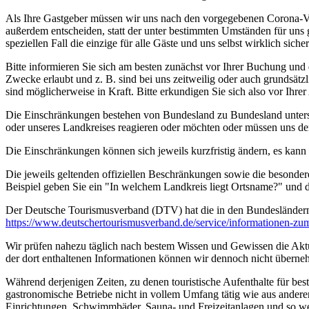
Als Ihre Gastgeber müssen wir uns nach den vorgegebenen Corona-V
außerdem entscheiden, statt der unter bestimmten Umständen für uns 
speziellen Fall die einzige für alle Gäste und uns selbst wirklich sich
Bitte informieren Sie sich am besten zunächst vor Ihrer Buchung und
Zwecke erlaubt und z. B. sind bei uns zeitweilig oder auch grundsä
sind möglicherweise in Kraft. Bitte erkundigen Sie sich also vor Ih
Die Einschränkungen bestehen von Bundesland zu Bundesland unterschi
oder unseres Landkreises reagieren oder möchten oder müssen uns de
Die Einschränkungen können sich jeweils kurzfristig ändern, es kan
Die jeweils geltenden offiziellen Beschränkungen sowie die besonder
Beispiel geben Sie ein "In welchem Landkreis liegt Ortsname?" und
Der Deutsche Tourismusverband (DTV) hat die in den Bundesländer
https://www.deutscher­tourismusverband.de/­service/­informationen-z
Wir prüfen nahezu täglich nach bestem Wissen und Gewissen die Aktual
der dort enthaltenen Informationen können wir dennoch nicht überne
Während derjenigen Zeiten, zu denen touristische Aufenthalte für bes
gastronomische Betriebe nicht in vollem Umfang tätig wie aus andere
Einrichtungen, Schwimmbäder, Sauna- und Freizeitanlagen und so we