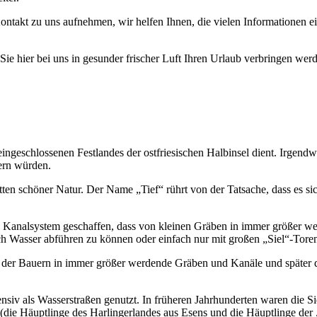
ontakt zu uns aufnehmen, wir helfen Ihnen, die vielen Informationen 
e hier bei uns in gesunder frischer Luft Ihren Urlaub verbringen wer
eingeschlossenen Festlandes der ostfriesischen Halbinsel dient. Irgend
ern würden.
ten schöner Natur. Der Name „Tief“ rührt von der Tatsache, dass es sic
analsystem geschaffen, dass von kleinen Gräben in immer größer werd
h Wasser abführen zu können oder einfach nur mit großen „Siel“-Tore
der Bauern in immer größer werdende Gräben und Kanäle und später dan
siv als Wasserstraßen genutzt. In früheren Jahrhunderten waren die S
 (die Häuptlinge des Harlingerlandes aus Esens und die Häuptlinge der