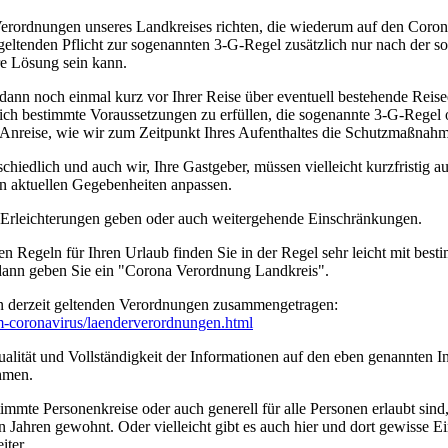
erordnungen unseres Landkreises richten, die wiederum auf den Coro
geltenden Pflicht zur sogenannten 3-G-Regel zusätzlich nur nach der s
ere Lösung sein kann.
 dann noch einmal kurz vor Ihrer Reise über eventuell bestehende Rei
tzlich bestimmte Voraussetzungen zu erfüllen, die sogenannte 3-G-Rege
rer Anreise, wie wir zum Zeitpunkt Ihres Aufenthaltes die Schutzmaßn
edlich und auch wir, Ihre Gastgeber, müssen vielleicht kurzfristig a
n aktuellen Gegebenheiten anpassen.
n Erleichterungen geben oder auch weitergehende Einschränkungen.
en Regeln für Ihren Urlaub finden Sie in der Regel sehr leicht mit b
 dann geben Sie ein "Corona Verordnung Landkreis".
n derzeit geltenden Verordnungen zusammengetragen:
um-coronavirus/­laenderverordnungen.html
ität und Vollständigkeit der Informationen auf den eben genannten Int
hmen.
timmte Personenkreise oder auch generell für alle Personen erlaubt sin
n Jahren gewohnt. Oder vielleicht gibt es auch hier und dort gewisse E
iter.