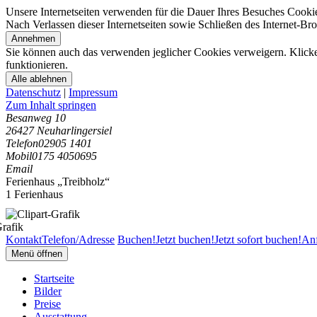
Unsere Internetseiten verwenden für die Dauer Ihres Besuches Cooki
Nach Verlassen dieser Internetseiten sowie Schließen des Internet-B
Annehmen
Sie können auch das verwenden jeglicher Cookies verweigern. Klicken
funktionieren.
Alle ablehnen
Datenschutz
|
Impressum
Zum Inhalt springen
Besanweg 10
26427 Neuharlingersiel
Telefon
02905 1401
Mobil
0175 4050695
Email
Ferienhaus „Treibholz“
1 Ferienhaus
Kontakt
Telefon/Adresse
Buchen!
Jetzt buchen!
Jetzt sofort buchen!
Anf
Menü öffnen
Startseite
Bilder
Preise
Ausstattung