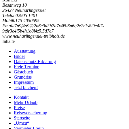
Besanweg 10
26427 Neuharlingersiel
Telefon
02905 1401
Mobil
0175 4050695
Email
i
7
n
9
f
4
o
9
@
2
n
6
e
9
u
3
h
7
a
7
r
4
l
5
i
6
n
6
g
2
e
2
r
1
s
8
i
9
e
4
l
7
-
9
t
8
r
3
e
4
i
5
b
4
h
1
o
8
l
4
z
5
.
5
d
7
e
7
www.neuharlingersiel-treibholz.de
Inhalte
Ausstattung
Bilder
Datenschutz-Erklärung
Freie Termine
Gästebuch
Grundriss
Impressum
Jetzt buchen!
Kontakt
Mehr Urlaub
Preise
Reiseversicherung
Startseite
„Umzu“
Vermieter-Login