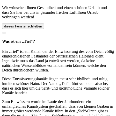
Wir wünschen Ihnen Gesundheit und einen schönen Urlaub und
dass Sie hier bei uns in gesunder frischer Luft Ihren Urlaub
verbringen werden!
dieses Fenster schließen
Was ist ein „Tief“?
Ein „Tief“ ist ein Kanal, der der Entwässerung des vom Deich völlig
eingeschlossenen Festlandes der ostfriesischen Halbinsel dient.
Irgendwie muss das Land ja entwässert werden, da keine
natürlichen Wasserabflüsse vorhanden sein können, welche den
Deich durchlöchern würden.
Diese Entwässerungskanäle liegen meist sehr idyllisch und ruhig
inmitten schöner Natur. Der Name „Tief“ rührt von der Tatsache,
dass es sich hier um die tiefst- und größtmögliche Variante solcher
Kanäle handelt.
Zum Entwässern wurde im Laufe der Jahrhunderte ein
umfangreiches Kanalsystem geschaffen, dass von kleinen Gräben in
immer größer werdende Kanäle führt. In den „Siel“-Orten gibt es
dann die großen „Siele“ – mit Schöpfwerken, um auch bei höheren