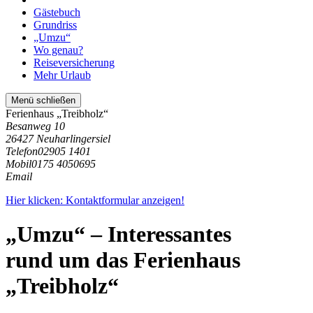
Gästebuch
Grundriss
„Umzu“
Wo genau?
Reiseversicherung
Mehr Urlaub
Menü schließen
Ferienhaus „Treibholz“
Besanweg 10
26427 Neuharlingersiel
Telefon
02905 1401
Mobil
0175 4050695
Email
Hier klicken: Kontaktformular anzeigen!
„Umzu“ – Interessantes
rund um das Ferienhaus
„Treibholz“