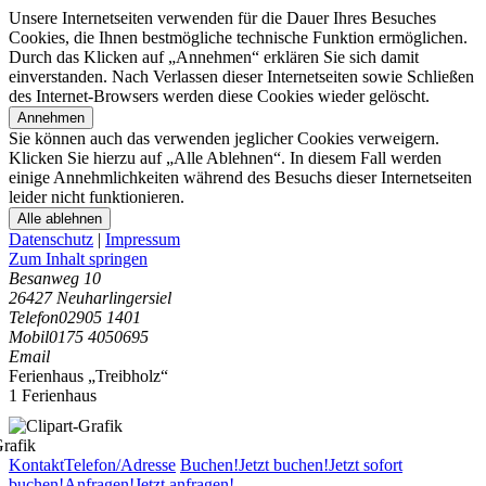
Unsere Internetseiten verwenden für die Dauer Ihres Besuches
Cookies, die Ihnen bestmögliche technische Funktion ermöglichen.
Durch das Klicken auf „Annehmen“ erklären Sie sich damit
einverstanden. Nach Verlassen dieser Internetseiten sowie Schließen
des Internet-Browsers werden diese Cookies wieder gelöscht.
Annehmen
Sie können auch das verwenden jeglicher Cookies verweigern.
Klicken Sie hierzu auf „Alle Ablehnen“. In diesem Fall werden
einige Annehmlichkeiten während des Besuchs dieser Internetseiten
leider nicht funktionieren.
Alle ablehnen
Datenschutz
|
Impressum
Zum Inhalt springen
Besanweg 10
26427 Neuharlingersiel
Telefon
02905 1401
Mobil
0175 4050695
Email
Ferienhaus „Treibholz“
1 Ferienhaus
Kontakt
Telefon/Adresse
Buchen!
Jetzt buchen!
Jetzt sofort
buchen!
Anfragen!
Jetzt anfragen!